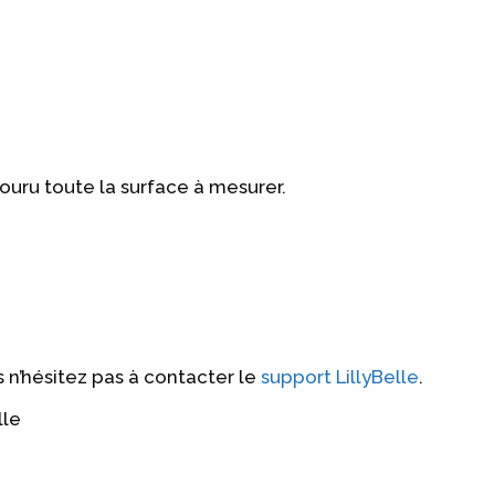
couru toute la surface à mesurer.
n’hésitez pas à contacter le
support LillyBelle
.
lle