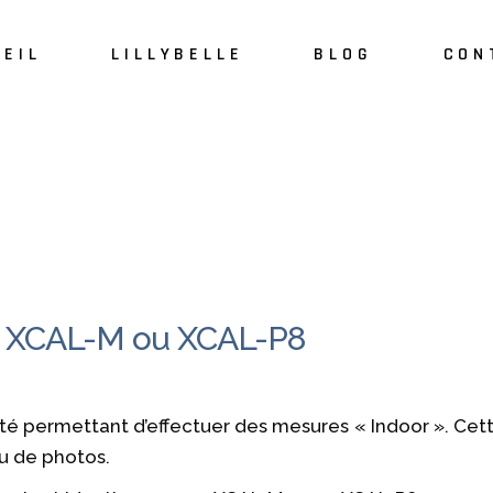
EIL
LILLYBELLE
BLOG
CON
À propos
L’équipe Lillybelle
c XCAL-M ou XCAL-P8
é permettant d’effectuer des mesures « Indoor ». Cette
ou de photos.