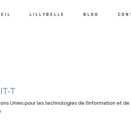
EIL
LILLYBELLE
BLOG
CON
À propos
L’équipe Lillybelle
UIT-T
Nations Unies pour les technologies de l’information et 
e