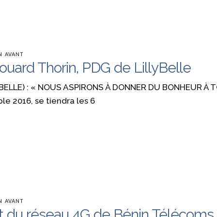
N AVANT
uard Thorin, PDG de LillyBelle
ELLE) : « NOUS ASPIRONS À DONNER DU BONHEUR À 
e 2016, se tiendra les 6
N AVANT
audit du réseau 4G de Bénin Télécoms