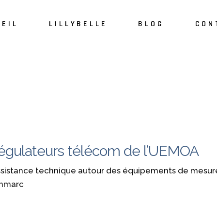
EIL
LILLYBELLE
BLOG
CON
À propos
L’équipe Lillybelle
 régulateurs télécom de l’UEMOA
ssistance technique autour des équipements de mesure 
chmarc